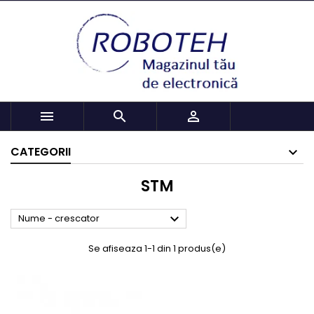



CATEGORII
STM

Nume - crescator
Se afiseaza 1-1 din 1 produs(e)