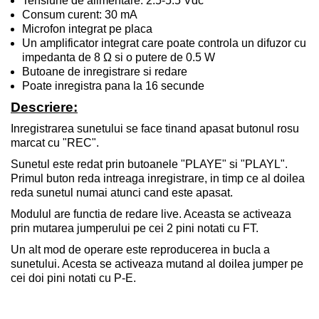
Tensiune de alimentare: 2.
5
-5.5
V
dc
Consum curent: 30
mA
Microfon integrat pe placa
Un amplificator integrat care poate controla un difuzor cu
impedanta de 8
Ω
si o putere de 0
.
5 W
Butoane de inregistrare si redare
Poate inregistra pana la 16 secunde
Descriere:
Inregistrarea sunetului se face tinand apasat butonul rosu
marcat cu "REC".
Sunetul este redat prin butoanele "PLAYE" si "PLAYL".
Primul buton reda intreaga inregistrare, in timp ce al doilea
reda sunetul numai atunci cand este apasat.
Modulul are functia de redare live. Aceasta se activeaza
prin mutarea jumperului pe cei 2 pini notati cu FT.
Un alt mod de operare este reproducerea in bucla a
sunetului. Acesta se activeaza mutand al doilea jumper pe
cei doi pini notati cu P-E.