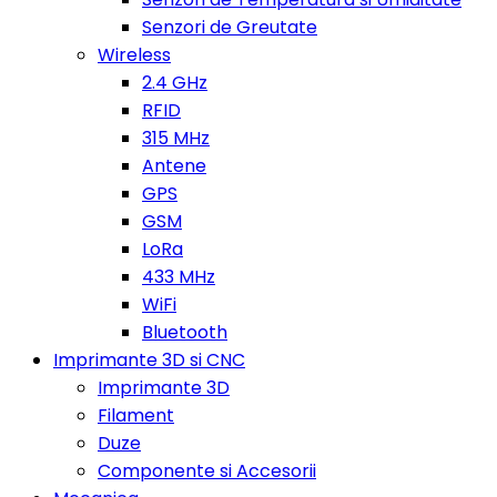
Senzori de Greutate
Wireless
2.4 GHz
RFID
315 MHz
Antene
GPS
GSM
LoRa
433 MHz
WiFi
Bluetooth
Imprimante 3D si CNC
Imprimante 3D
Filament
Duze
Componente si Accesorii