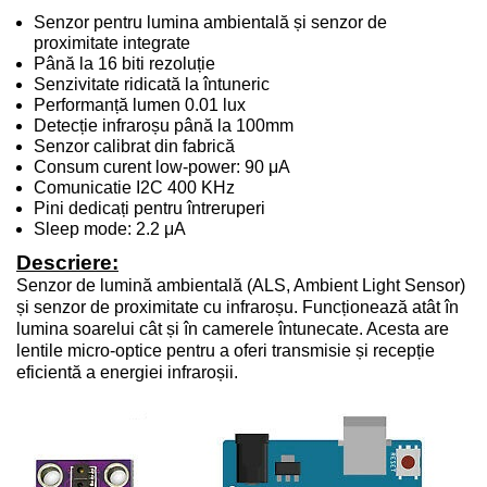
Senzor pentru lumina ambientală și senzor de
proximitate integrate
Până la 16 biti rezoluție
Senzivitate ridicată la întuneric
Performanță lumen 0.01 lux
Detecție infraroșu până la 100mm
Senzor calibrat din fabrică
Consum curent low-power: 90 μA
Comunicatie I2C
400 KHz
Pini dedicați pentru întreruperi
Sleep mode: 2.2 μA
Descriere:
Senzor de lumină ambientală (ALS, Ambient Light Sensor)
și senzor de proximitate cu infraroșu. Funcționează atât în
lumina soarelui cât și în camerele întunecate. Acesta are
lentile micro-optice pentru a oferi transmisie și recepție
eficientă a energiei infraroșii.