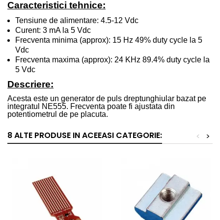
Caracteristici tehnice:
Tensiune de alimentare: 4.5
-
12
V
dc
Curent: 3
mA la 5 V
d
c
Frecventa minima (approx): 15
Hz 49% duty cycle la 5
V
dc
Frecventa maxima (approx): 24
KHz 89.4% duty cycle la
5
V
dc
Descriere:
Acesta este un generator de puls dreptunghiular bazat pe
integratul NE555. Frecventa poate fi ajustata din
potentiometrul de pe placuta.
8 ALTE PRODUSE IN ACEEASI CATEGORIE:
<
>