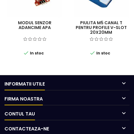
MODUL SENZOR
PIULITA M5 CANAL T
ADANCIME APA
PENTRU PROFILE V-SLOT
20X20MM


In stoc
In stoc

INFORMATII UTILE

FIRMA NOASTRA

CONTUL TAU

CONTACTEAZA-NE