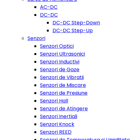
AC-DC
DC-DC
DC-DC Step-Down
DC-DC Step-Up
Senzori
Senzori Optici
Senzori Ultrasonici
Senzori Inductivi
Senzori de Gaze
Senzori de Vibratii
Senzori de Miscare
Senzori de Presiune
Senzori Hall
Senzori de Atingere
Senzori Inertiali
Senzori Knock
Senzori REED
Senzori de Temperatura si Umiditate