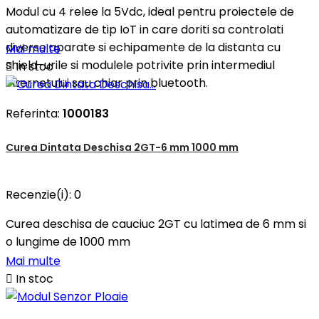
Modul cu 4 relee la 5Vdc, ideal pentru proiectele de
automatizare de tip IoT in care doriti sa controlati
diverse aparate si echipamente de la distanta cu
Mai multe
shield-urile si modulele potrivite prin intermediul

In stoc
internetului sau chiar prin bluetooth.
Referinta:
1000183
Curea Dintata Deschisa 2GT-6 mm 1000 mm
Recenzie(i):
0
Curea deschisa de cauciuc 2GT cu latimea de 6 mm si
o lungime de 1000 mm
Mai multe

In stoc