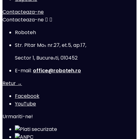
Contacteaza-ne
Contacteaza-ne


Roboteh
Str. Pitar Mo
nr.27, et.5, ap.17,
s
Sector 1, Bucure
ti, 010452
s
E-mail:
office@roboteh.ro
Retur →
Facebook
YouTube
Urmariti-ne!