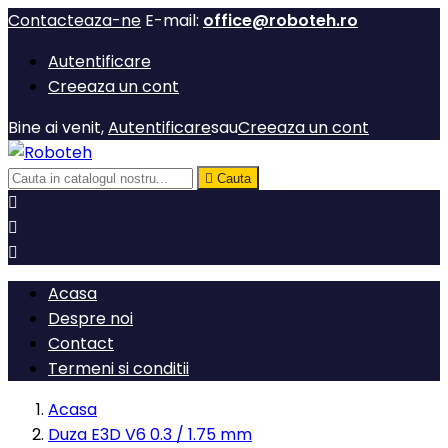
Contacteaza-ne
E-mail:
office@roboteh.ro
Autentificare
Creeaza un cont
Bine ai venit,
Autentificare
sau
Creeaza un cont

Cauta



Acasa
Despre noi
Contact
Termeni si conditii
Acasa
Duza E3D V6 0.3 / 1.75 mm