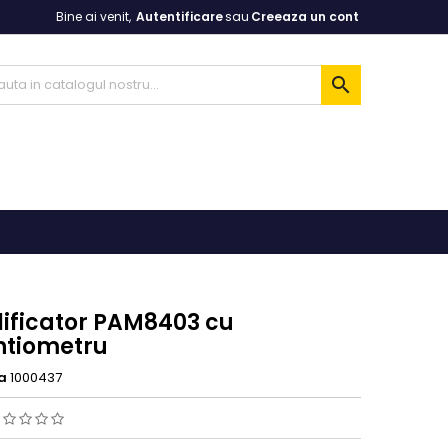
Bine ai venit,
Autentificare
sau
Creeaza un cont

ificator PAM8403 cu
ntiometru
a
1000437