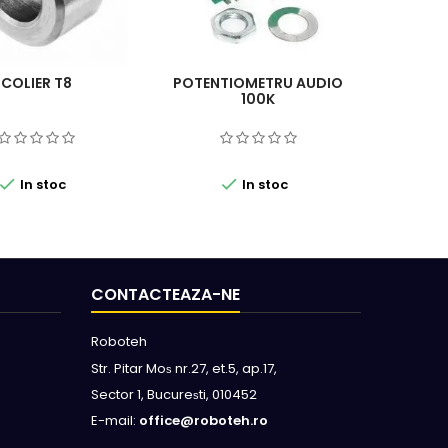
COLIER T8
POTENTIOMETRU AUDIO
STA
100K
TENSI


In stoc
In stoc
CONTACTEAZA-NE
Roboteh
Str. Pitar Mo
nr.27, et.5, ap.17,
s
Sector 1, Bucure
ti, 010452
s
E-mail:
office@roboteh.ro