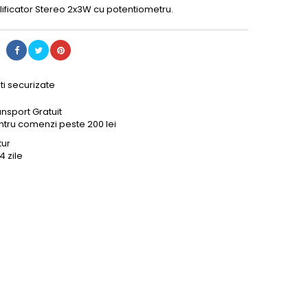
lificator Stereo 2x3W cu potentiometru.
ti securizate
ansport Gratuit
ntru comenzi peste 200 lei
tur
14 zile