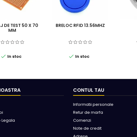
J DE TEST 50 X 70
BRELOC RFID 13.56MHZ
MM


In stoc
In stoc
NOASTRA
CONTUL TAU
Informatii personale
oi
Retur de marfa
e Legala
Comenzi
Note de credit
Adrese