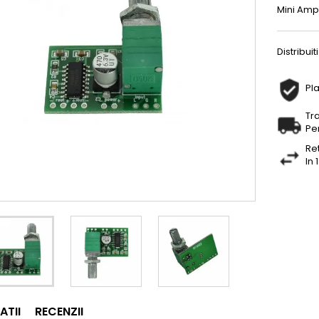
Mini Amp
Distribuiti
Pla
Tr
Pe
Re
In 
ATII
RECENZII