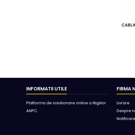
CABLA
INFORMATII UTILE
FIRMA 
Platforma de solutionare online a litigiilor
Livrare
ANPC
Despre n
Notificar