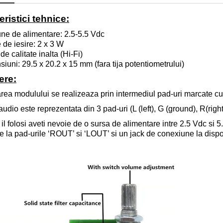
ristici tehnice:
ne de alimentare: 2.5-5.5 V
dc
 de iesire: 2 x 3 W
de calitate inalta
(Hi-Fi)
iuni: 29.5 x 20.2 x 15 mm (fara tija potentiometrului)
ere:
rea modulului se realizeaza prin intermediul pad-uri marcate
audio este reprezentata din 3 pad-uri (L (left), G (ground), R(righ
 il folosi aveti nevoie de o sursa de alimentare intre
2.5
V
dc
si 5
e la pad-urile ‘ROUT’ si ‘LOUT’ si un jack de conexiune la dispo