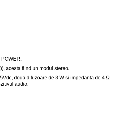
 cu POWER
.
t)), acesta fiind un modul stereo.
.5V
dc
, doua difuzoare de 3
W si impedanta de 4
Ω
zitivul audio.