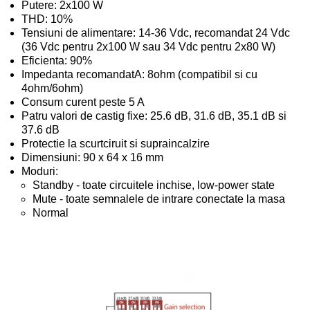
Putere: 2x100
W
THD: 10%
Tensiuni de alimentare: 14-36
V
dc
, recomandat 24
V
dc
(36
V
dc
pentru 2x100
W sau 34
V
dc
pentru 2x80
W)
Eficienta: 90%
Impedanta recomandatA: 8ohm (compatibil si cu
4ohm/6ohm)
Consum curent peste 5
A
Patru valori de castig fixe: 25.6 dB, 31.6 dB, 35.1 dB si
37.6 dB
Protectie la scurtciruit si supraincalzire
Dimensiuni: 90 x 64 x 16 mm
Moduri:
Standby - toate circuitele inchise, low-power state
Mute - toate semnalele de intrare conectate la masa
Normal