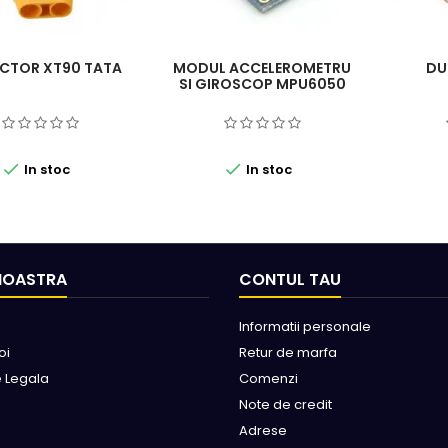
CTOR XT90 TATA
MODUL ACCELEROMETRU
DUZ
SI GIROSCOP MPU6050


In stoc
In stoc
NOASTRA
CONTUL TAU
Informatii personale
oi
Retur de marfa
e Legala
Comenzi
Note de credit
Adrese