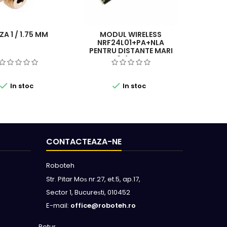
A 1 / 1.75 MM
MODUL WIRELESS
SUPORT
NRF24L01+PA+NLA
PENTRU DISTANTE MARI
2.4 GHZ


In stoc
In stoc
CONTACTEAZA-NE
Roboteh
Str. Pitar Mo
nr.27, et.5, ap.17,
s
Sector 1, Bucure
ti, 010452
s
E-mail:
office@roboteh.ro
Retur →