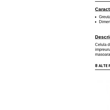
Caracte
Greuta
Dimen
Descri
Celula d
impreuna
masoara
8 ALTE