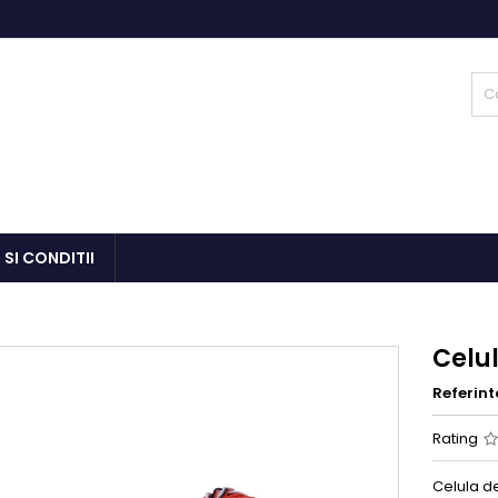
 SI CONDITII
Celu
Referint
Rating
Celula d