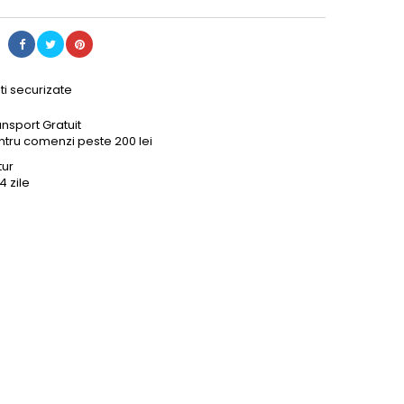
ti securizate
ansport Gratuit
ntru comenzi peste 200 lei
tur
14 zile