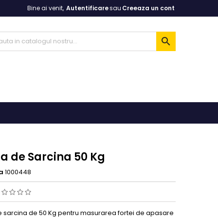
Bine ai venit,
Autentificare
sau
Creeaza un cont

la de Sarcina 50 Kg
a
1000448
e sarcina de 50 Kg pentru masurarea fortei de apasare