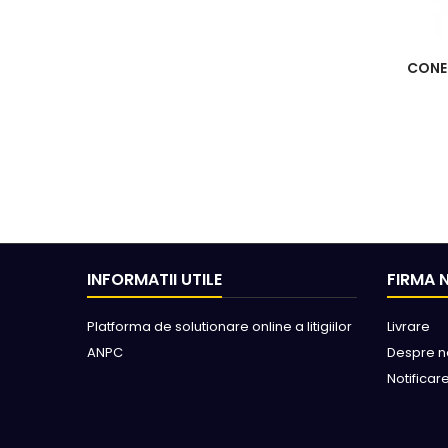
CONE
INFORMATII UTILE
FIRMA 
Platforma de solutionare online a litigiilor
Livrare
ANPC
Despre n
Notificar