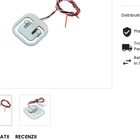
Distribuiti
Pla
Tr
Pe
Re
In 
ATII
RECENZII