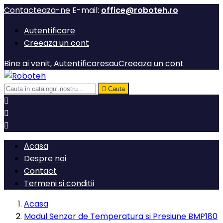
Contacteaza-ne
E-mail:
office@roboteh.ro
Autentificare
Creeaza un cont
Bine ai venit,
Autentificare
sau
Creeaza un cont

Cauta



Acasa
Despre noi
Contact
Termeni si conditii
Acasa
Modul Senzor de Temperatura si Presiune BMP180