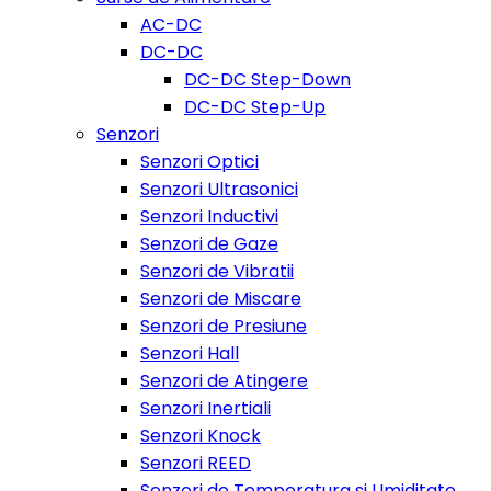
AC-DC
DC-DC
DC-DC Step-Down
DC-DC Step-Up
Senzori
Senzori Optici
Senzori Ultrasonici
Senzori Inductivi
Senzori de Gaze
Senzori de Vibratii
Senzori de Miscare
Senzori de Presiune
Senzori Hall
Senzori de Atingere
Senzori Inertiali
Senzori Knock
Senzori REED
Senzori de Temperatura si Umiditate