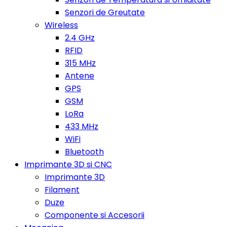
Senzori de Greutate
Wireless
2.4 GHz
RFID
315 MHz
Antene
GPS
GSM
LoRa
433 MHz
WiFi
Bluetooth
Imprimante 3D si CNC
Imprimante 3D
Filament
Duze
Componente si Accesorii