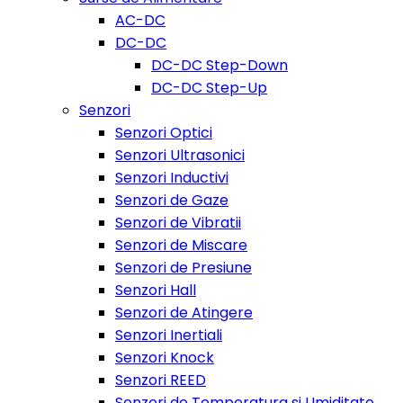
AC-DC
DC-DC
DC-DC Step-Down
DC-DC Step-Up
Senzori
Senzori Optici
Senzori Ultrasonici
Senzori Inductivi
Senzori de Gaze
Senzori de Vibratii
Senzori de Miscare
Senzori de Presiune
Senzori Hall
Senzori de Atingere
Senzori Inertiali
Senzori Knock
Senzori REED
Senzori de Temperatura si Umiditate