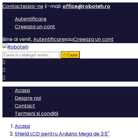
Contacteaza-ne
E-mail:
office@roboteh.ro
Autentificare
Creeaza un cont
Bine ai venit,
Autentificare
sau
Creeaza un cont

Cauta



Acasa
Despre noi
Contact
Termeni si conditii
Acasa
Shield LCD pentru Arduino Mega de 3.5''