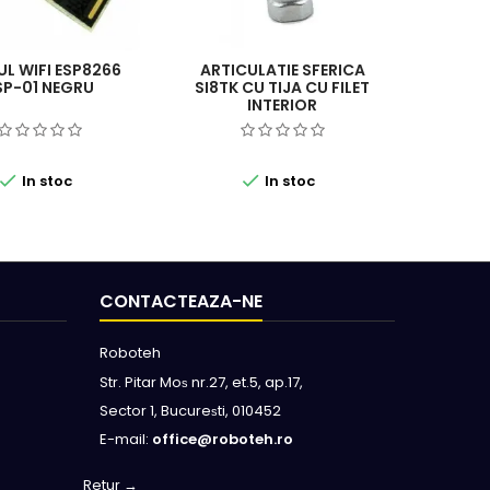
L WIFI ESP8266
ARTICULATIE SFERICA
SP-01 NEGRU
SI8TK CU TIJA CU FILET
INTERIOR


In stoc
In stoc
CONTACTEAZA-NE
Roboteh
Str. Pitar Mo
nr.27, et.5, ap.17,
s
Sector 1, Bucure
ti, 010452
s
E-mail:
office@roboteh.ro
Retur →