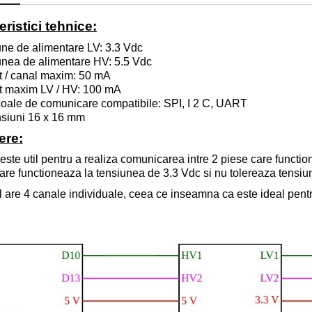
eristici tehnice
:
ne de alimentare LV: 3.3 V
dc
nea de alimentare HV: 5.5 V
dc
t / canal maxim: 50 mA
t maxim LV / HV: 100 mA
oale de comunicare compatibile: SPI, I 2 C, UART
siuni 16 x 16 mm
ere:
este util pentru a realiza comunicarea intre 2 piese care functio
are functioneaza la tensiunea de 3.3 V
dc
si nu tolereaza tensiu
 are 4 canale individuale, ceea ce inseamna ca este ideal pent