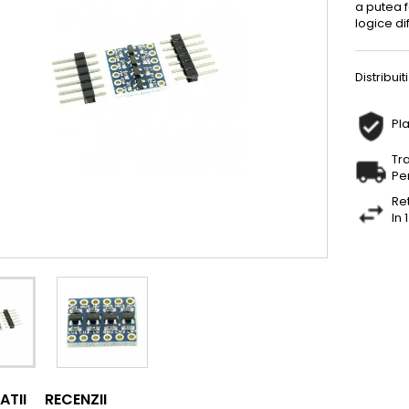
a putea f
logice dif
Distribuiti
Pla
Tr
Pe
Re
In 
ATII
RECENZII