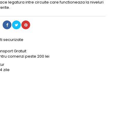
ace legatura intre circuite care functioneaza la niveluri
erite.
ti securizate
ansport Gratuit
ntru comenzi peste 200 lei
tur
14 zile