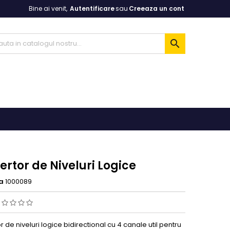
Bine ai venit,
Autentificare
sau
Creeaza un cont

rtor de Niveluri Logice
a
1000089
 de niveluri logice bidirectional cu 4 canale util pentru