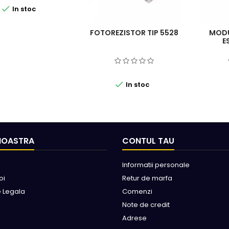

In stoc
FOTOREZISTOR TIP 5528
MODU
E

In stoc
NOASTRA
CONTUL TAU
Informatii personale
oi
Retur de marfa
e Legala
Comenzi
Note de credit
Adrese