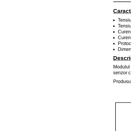
Caract
Tensiu
Tensiu
Curen
Curen
Protoc
Dimen
Descri
Modulul 
senzor c
Produsul