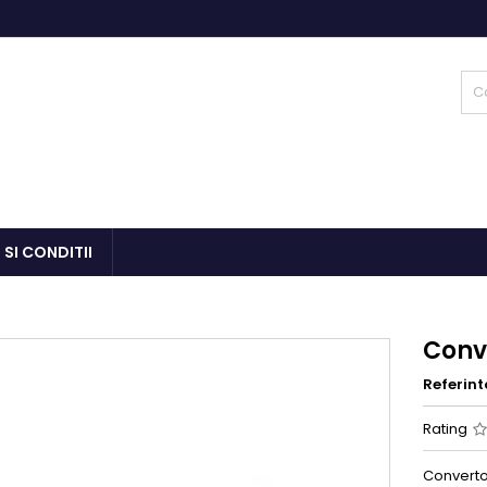
 SI CONDITII
Conve
Referint
Rating
Convertor