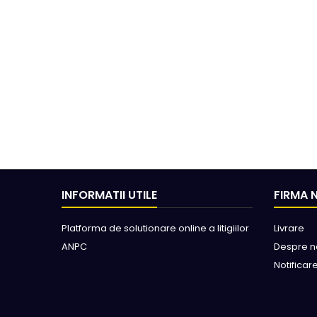
INFORMATII UTILE
FIRMA 
Platforma de solutionare online a litigiilor
Livrare
ANPC
Despre n
Notificar