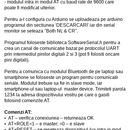
- modulul intra in modul AT cu baud rate de 9600 care
poate fi modificat ulterior.
Pentru a-l configura cu Arduino se uploadeaza pe arduino
programul din sectiunea ‘DESCARCARI’ iar din serial
monitor se seteaza "Both NL & CR".
Programul foloseste biblioteca SoftwareSerial.h pentru a
crea un canal de comunicatie bazat pe protocolul UART
prin intermediul pinilor digitali 2 si 3 (pot fi folositi oricare
pini digitali).
Pentru a comunica cu modulul Bluetooth de pe laptop sau
smartphone se foloseste un program pentru comunicatii
seriale. Modulul trebuie sa fie in slave mode, iar
smartphone-ul sau laptop-ul
master device. Trimiteti parola
1234 la adresa dispozitivului vostru pe care o gasiti
folosind comenzile AT.
Comenzi AT:
•
AT – verifica conexiunea – returneaza OK
•
AT+ROLE=1 – e master; =0 – e slave
•
AT+RESET – se reseteaza dispozitivul (va intra in mod