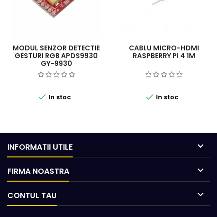
MODUL SENZOR DETECTIE
CABLU MICRO-HDMI
GESTURI RGB APDS9930
RASPBERRY PI 4 1M
GY-9930


In stoc
In stoc

INFORMATII UTILE

FIRMA NOASTRA

CONTUL TAU