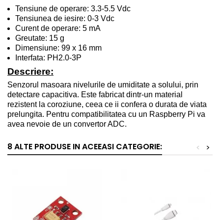
Tensiune de operare: 3.3
-
5.5 V
dc
Tensiunea de iesire: 0
-
3
V
dc
Curent de operare: 5
mA
Greutate: 15
g
Dimensiune: 99 x 16
mm
Interfata: PH2.0-3P
Descriere:
Senzorul masoara nivelurile de umiditate a solului, prin
detectare capacitiva. Este fabricat dintr-un material
rezistent la coroziune, ceea ce ii confera o durata de viata
prelungita. Pentru compatibilitatea cu un Raspberry Pi va
avea nevoie de un convertor ADC.
8 ALTE PRODUSE IN ACEEASI CATEGORIE:
<
>