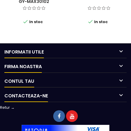
GY-MAX30102


In stoc
In stoc

INFORMATII UTILE

FIRMA NOASTRA

CONTUL TAU

CONTACTEAZA-NE
Retur →