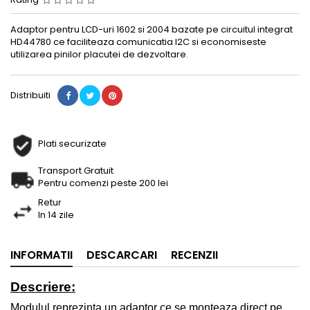
Adaptor pentru LCD-uri 1602 si 2004 bazate pe circuitul integrat
HD44780 ce faciliteaza comunicatia I2C si economiseste
utilizarea pinilor placutei de dezvoltare.
Distribuiti
Plati securizate
Transport Gratuit
Pentru comenzi peste 200 lei
Retur
In 14 zile
INFORMATII
DESCARCARI
RECENZII
Descriere:
Modulul reprezinta un adaptor ce se monteaza direct pe